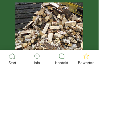
Start
Info
Kontakt
Bewerten
Kaminholz Birke
Scheitholz in den Längen ca. 25 -
28 cm